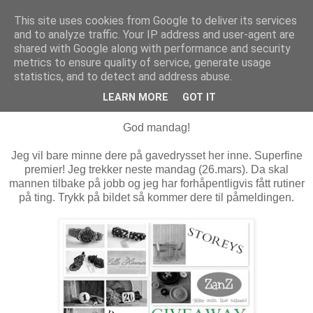
This site uses cookies from Google to deliver its services
MARTHE EIDAHL
and to analyze traffic. Your IP address and user-agent are
shared with Google along with performance and security
metrics to ensure quality of service, generate usage
statistics, and to detect and address abuse.
mandag 19. mars 2012
Gavedryss
LEARN MORE
GOT IT
God mandag!
Jeg vil bare minne dere på gavedrysset her inne. Superfine
premier! Jeg trekker neste mandag (26.mars). Da skal
mannen tilbake på jobb og jeg har forhåpentligvis fått rutiner
på ting. Trykk på bildet så kommer dere til påmeldingen.