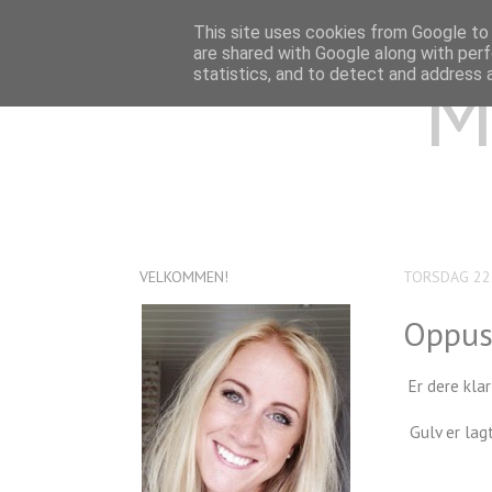
This site uses cookies from Google to d
are shared with Google along with perf
M
statistics, and to detect and address 
VELKOMMEN!
TORSDAG 22
Oppus
Er dere kla
Gulv er lag