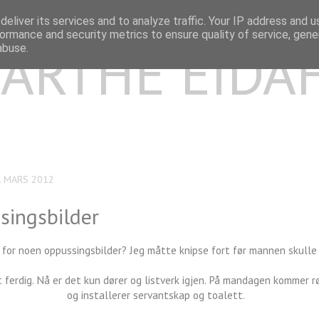
eliver its services and to analyze traffic. Your IP address and 
ormance and security metrics to ensure quality of service, gen
ARTHE EIDA
abuse.
. MARS 2012
singsbilder
r for noen oppussingsbilder? Jeg måtte knipse fort før mannen skulle
t ferdig. Nå er det kun dører og listverk igjen. På mandagen kommer 
og installerer servantskap og toalett.