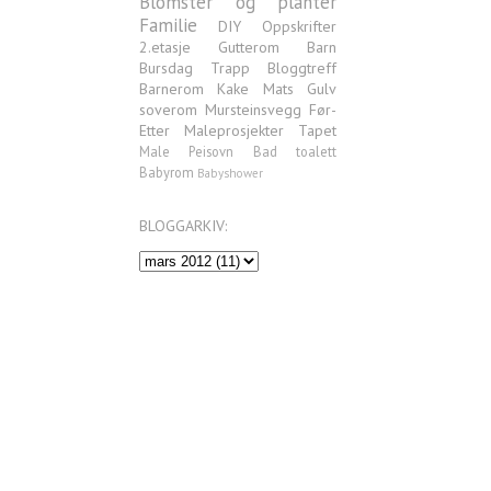
Blomster og planter
Familie
DIY
Oppskrifter
2.etasje
Gutterom
Barn
Bursdag
Trapp
Bloggtreff
Barnerom
Kake
Mats
Gulv
soverom
Mursteinsvegg
Før-
Etter
Maleprosjekter
Tapet
Male
Peisovn
Bad
toalett
Babyrom
Babyshower
BLOGGARKIV: