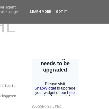
user-agent
erate usage
LEARN MORE
GOT IT
HL
 fortsette.
rørleggeren
BLOGGER JEG LIKER: