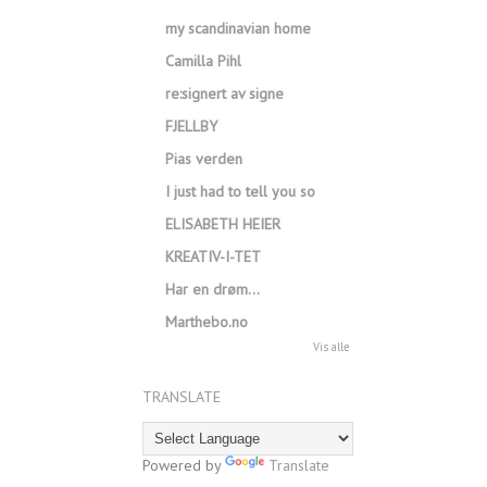
my scandinavian home
Camilla Pihl
re:signert av signe
FJELLBY
Pias verden
I just had to tell you so
ELISABETH HEIER
KREATIV-I-TET
Har en drøm…
Marthebo.no
Vis alle
TRANSLATE
Powered by
Translate