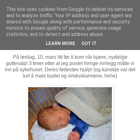
This site uses cookies from Google to deliver its services
MARTHE EIDAHL
and to analyze traffic. Your IP address and user-agent are
shared with Google along with performance and security
metrics to ensure quality of service, generate usage
statistics, and to detect and address abuse.
tirsdag 13. mars 2012
A baby boy is born
LEARN MORE
GOT IT
På lørdag, 10. mars litt før ti kom vår kjære, nydelige
guttevalp! 3 timer etter at jeg postet forrige innlegg måtte vi
inn på sykehuset. Deres fødestøv hjalp! (og kanskje var det
lurt å male badet og vinduskarmene, hehe)