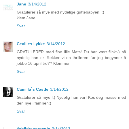
Jane
3/14/2012
Gratulerer så mye med nydelige guttebabyen. :)
klem Jane
Svar
Cecilies Lykke
3/14/2012
GRATULERER med fine lille Mats! Du har vært flink:-) så
nydelig han er. Rekker vi en thrilleren før jeg begynner å
jobbe 16.april tro?? Klemmer
Svar
Camilla`s Castle
3/14/2012
Gratulerer så mye!!:) Nydelig han var! Kos deg masse med
den nye i familien:)
Svar
4childrenorganic
3/14/2012