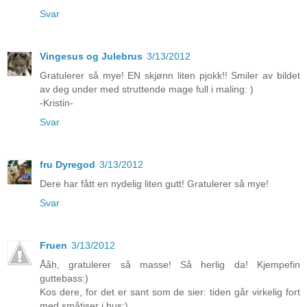
Svar
Vingesus og Julebrus
3/13/2012
Gratulerer så mye! EN skjønn liten pjokk!! Smiler av bildet
av deg under med struttende mage full i maling: )
-Kristin-
Svar
fru Dyregod
3/13/2012
Dere har fått en nydelig liten gutt! Gratulerer så mye!
Svar
Fruen
3/13/2012
Ååh, gratulerer så masse! Så herlig da! Kjempefin
guttebass:)
Kos dere, for det er sant som de sier: tiden går virkelig fort
med småtiser i hus:)