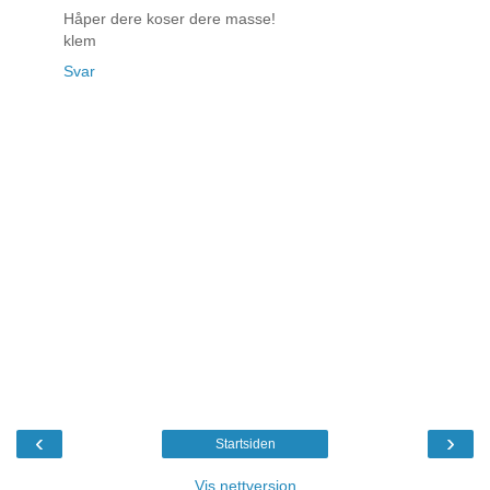
Håper dere koser dere masse!
klem
Svar
‹
›
Startsiden
Vis nettversjon