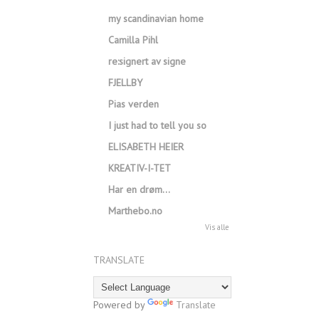
my scandinavian home
Camilla Pihl
re:signert av signe
FJELLBY
Pias verden
I just had to tell you so
ELISABETH HEIER
KREATIV-I-TET
Har en drøm…
Marthebo.no
Vis alle
TRANSLATE
Powered by
Translate