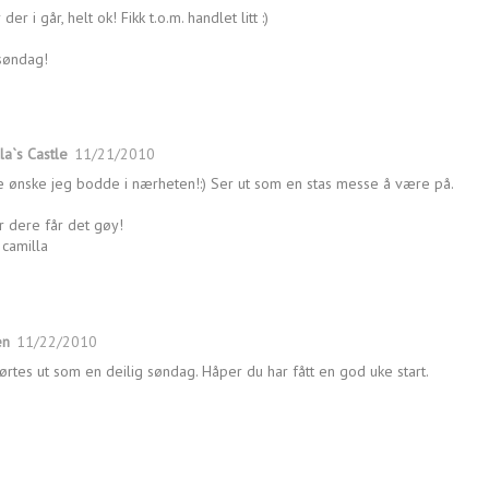
 der i går, helt ok! Fikk t.o.m. handlet litt :)
søndag!
la`s Castle
11/21/2010
e ønske jeg bodde i nærheten!:) Ser ut som en stas messe å være på.
 dere får det gøy!
camilla
en
11/22/2010
ørtes ut som en deilig søndag. Håper du har fått en god uke start.