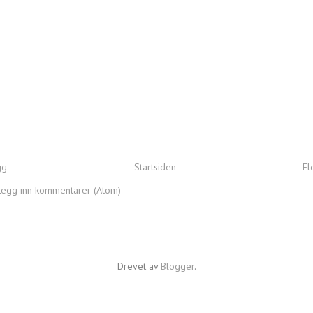
gg
Startsiden
El
Legg inn kommentarer (Atom)
Drevet av
Blogger
.