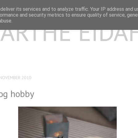
eliver its services and to analyze traffic. Your IP address and 
ormance and security metrics to ensure quality of service, gen
ARTHE EIDA
abuse.
 NOVEMBER 2010
og hobby