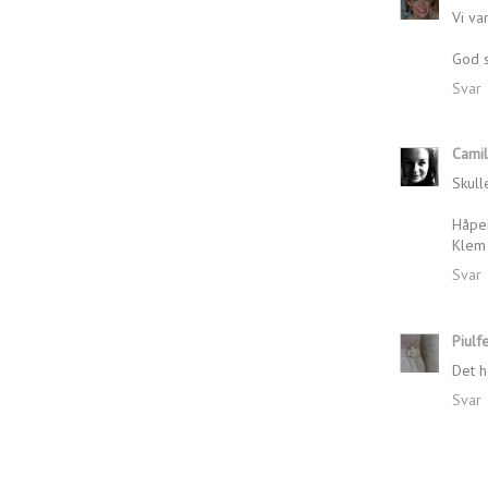
Vi var
God 
Svar
Camil
Skull
Håper
Klem 
Svar
Piulf
Det h
Svar