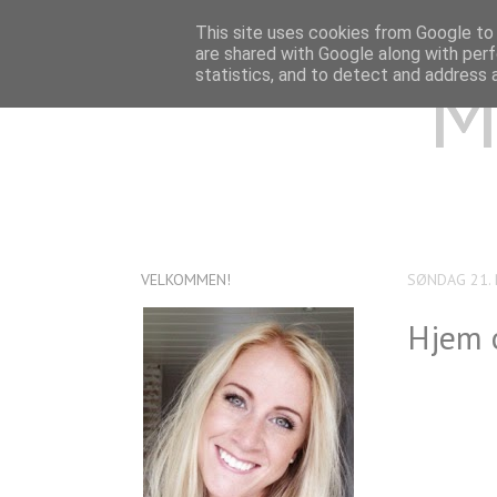
This site uses cookies from Google to d
are shared with Google along with perf
M
statistics, and to detect and address 
VELKOMMEN!
SØNDAG 21.
Hjem 