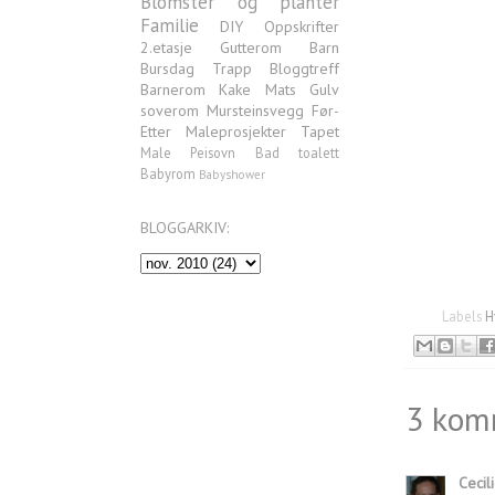
Blomster og planter
Familie
DIY
Oppskrifter
2.etasje
Gutterom
Barn
Bursdag
Trapp
Bloggtreff
Barnerom
Kake
Mats
Gulv
soverom
Mursteinsvegg
Før-
Etter
Maleprosjekter
Tapet
Male
Peisovn
Bad
toalett
Babyrom
Babyshower
BLOGGARKIV:
Labels
H
3 kom
Cecil