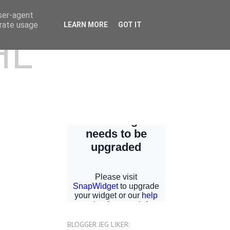
user-agent
erate usage
LEARN MORE
GOT IT
HL
BLOGGER JEG LIKER: