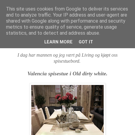
This site uses cookies from Google to deliver its services
MARTHE EIDAHL
and to analyze traffic. Your IP address and user-agent are
shared with Google along with performance and security
metrics to ensure quality of service, generate usage
statistics, and to detect and address abuse.
onsdag 7. juli 2010
Nytt spisestuebord
LEARN MORE
GOT IT
I dag har mannen og jeg vært på Living og kjøpt oss
spisestuebord.
Valencia spisestue i Old dirty white.