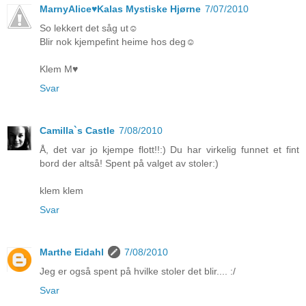
MarnyAlice♥Kalas Mystiske Hjørne
7/07/2010
So lekkert det såg ut☺
Blir nok kjempefint heime hos deg☺
Klem M♥
Svar
Camilla`s Castle
7/08/2010
Å, det var jo kjempe flott!!:) Du har virkelig funnet et fint
bord der altså! Spent på valget av stoler:)
klem klem
Svar
Marthe Eidahl
7/08/2010
Jeg er også spent på hvilke stoler det blir.... :/
Svar