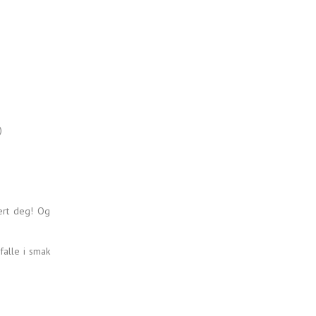
)
ært deg! Og
falle i smak