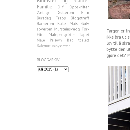
Blomster og planter
Familie
DIY
Oppskrifter
2.etasje
Gutterom
Barn
Bursdag
Trapp
Bloggtreff
Barnerom
Kake
Mats
Gulv
soverom
Mursteinsvegg
Før-
Fargen er fr
Etter
Maleprosjekter
Tapet
ikke bra ut
Male
Peisovn
Bad
toalett
lov til å sk
Babyrom
Babyshower
bytte den ut
gjøre det? 
BLOGGARKIV: