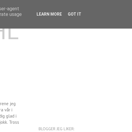
user-agent
erate usage
LEARN MORE
GOT IT
HL
rene jeg
a vår i
ig glad i
jokk. Tross
BLOGGER JEG LIKER: