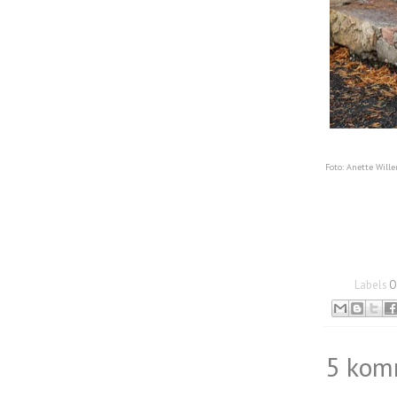
Foto: Anette Will
Labels
O
5 kom