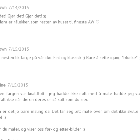
own
7/14/2015
et! Gjør det! Gjør det! :))
øra er rålekker, som resten av huset til fineste AW ♡
own
7/15/2015
r nesten lik farge på vår dør. Fint og klassisk ;) Bare å sette igang *blunke* ;
tine
7/15/2015
en fargen var knallflott - jeg hadde ikke nølt med å male hadde jeg v
fall ikke når døren deres er så slitt som du sier.
 er det jo bare maling da. Det lar seg lett male over om det ikke skulle 
l ;)
 du maler, og viser oss før- og etter-bilder ;)