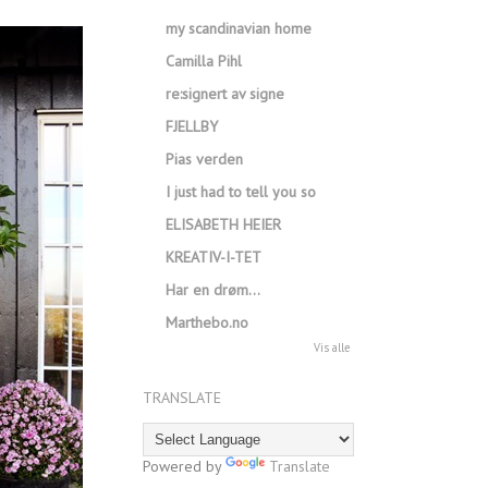
my scandinavian home
Camilla Pihl
re:signert av signe
FJELLBY
Pias verden
I just had to tell you so
ELISABETH HEIER
KREATIV-I-TET
Har en drøm…
Marthebo.no
Vis alle
TRANSLATE
Powered by
Translate