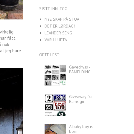
SISTE INNLEGG
NYE SKAP PÅ STUA
DET ER LØRDAG!
irkelig
LEANDER SENG
har fått
VÅR I LUFTA
å nok
kal jeg bare
OFTE LEST:
Gavedryss -
PÅMELDING
Giveaway fra
Ramsign
A baby boy is
born