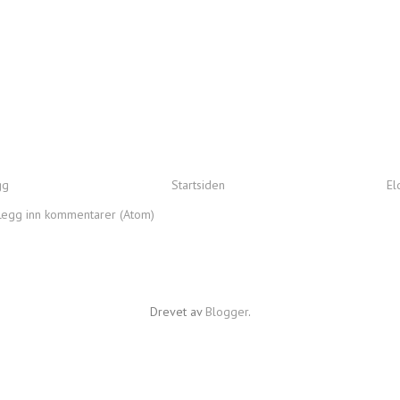
gg
Startsiden
El
Legg inn kommentarer (Atom)
Drevet av
Blogger
.