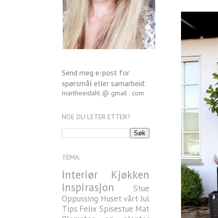
Send meg e-post for
spørsmål eller samarbeid:
martheeidahl @ gmail . com
NOE DU LETER ETTER?
TEMA:
Interiør
Kjøkken
Inspirasjon
Stue
Oppussing
Huset vårt
Jul
Tips
Felix
Spisestue
Mat