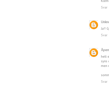
Klem 
Svar
Unkn
Ja!! G
Svar
Åpen
helt 
syns d
men m
somm
Svar