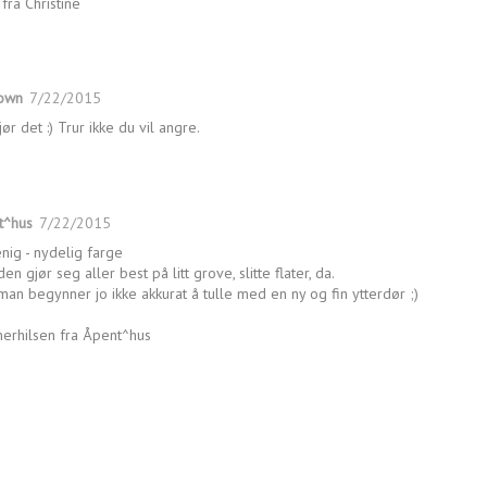
fra Christine
own
7/22/2015
jør det :) Trur ikke du vil angre.
t^hus
7/22/2015
enig - nydelig farge
en gjør seg aller best på litt grove, slitte flater, da.
an begynner jo ikke akkurat å tulle med en ny og fin ytterdør ;)
erhilsen fra Åpent^hus