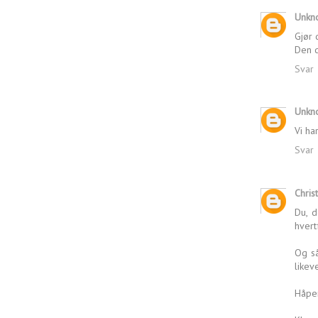
Unkn
Gjør d
Den d
Svar
Unkn
Vi ha
Svar
Chris
Du, d
hvert
Og så
likeve
Håper