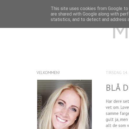
This site uses cookies from Google to d
are shared with Google along with perf
M
statistics, and to detect and address 
VELKOMMEN!
TIRSDAG 14. 
BLÅ D
Har dere se
vet om. Love
samme farge.
gult ja, men
alt de som v