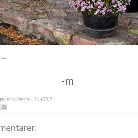
emine
-m
ppussing
,
Uterom
kl.
7/14/2015
mentarer: