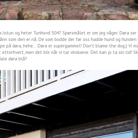
a Jotun og heter Tunhovd 5047. Spørsmålet er om jeg våger. Døra ser v
 sånn som den er nå. De som bodde der før oss hadde hund og hunden 
rape på døra, hehe... Døra er supergammel! Don't blame the dog;) Vi m
 etterhvert, men det blir når vi tar vinduene. Det kan jo ta sin tid! S
Male døra blå?