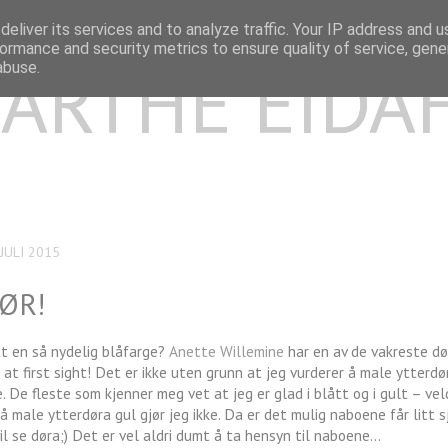
eliver its services and to analyze traffic. Your IP address and 
ormance and security metrics to ensure quality of service, gen
ARTHE EIDA
abuse.
JULI 2015
ØR!
tt en så nydelig blåfarge?
Anette Willemine
har en av de vakreste dø
 at first sight! Det er ikke uten grunn at jeg vurderer å male ytterdør
 De fleste som kjenner meg vet at jeg er glad i blått og i gult – veld
 å male ytterdøra gul gjør jeg ikke. Da er det mulig naboene får litt s
il se døra;) Det er vel aldri dumt å ta hensyn til naboene...