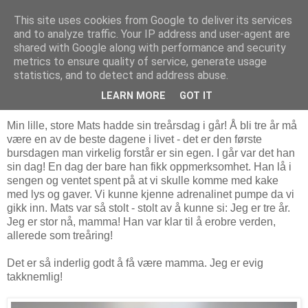
This site uses cookies from Google to deliver its services
MARTHE EIDAHL
and to analyze traffic. Your IP address and user-agent are
shared with Google along with performance and security
metrics to ensure quality of service, generate usage
statistics, and to detect and address abuse.
onsdag 11. mars 2015
TRE ÅR!
LEARN MORE
GOT IT
Min lille, store Mats hadde sin treårsdag i går! Å bli tre år må
være en av de beste dagene i livet - det er den første
bursdagen man virkelig forstår er sin egen. I går var det han
sin dag! En dag der bare han fikk oppmerksomhet. Han lå i
sengen og ventet spent på at vi skulle komme med kake
med lys og gaver. Vi kunne kjenne adrenalinet pumpe da vi
gikk inn. Mats var så stolt - stolt av å kunne si: Jeg er tre år.
Jeg er stor nå, mamma! Han var klar til å erobre verden,
allerede som treåring!
Det er så inderlig godt å få være mamma. Jeg er evig
takknemlig!