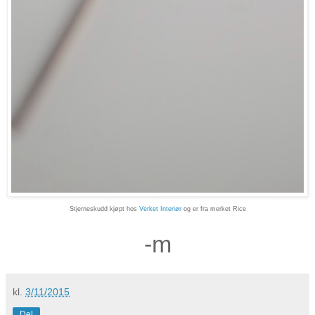
Stjerneskudd kjøpt hos
Verket Interiør
og er fra merket Rice
-m
kl.
3/11/2015
Del