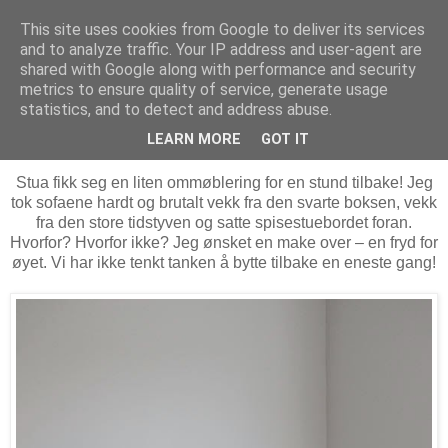
This site uses cookies from Google to deliver its services
MARTHE EIDAHL
and to analyze traffic. Your IP address and user-agent are
shared with Google along with performance and security
metrics to ensure quality of service, generate usage
statistics, and to detect and address abuse.
fredag 5. desember 2014
TV på stua eller ikke?
LEARN MORE
GOT IT
Stua fikk seg en liten ommøblering for en stund tilbake! Jeg
tok sofaene hardt og brutalt vekk fra den svarte boksen, vekk
fra den store tidstyven og satte spisestuebordet foran.
Hvorfor? Hvorfor ikke? Jeg ønsket en make over – en fryd for
øyet. Vi har ikke tenkt tanken å bytte tilbake en eneste gang!