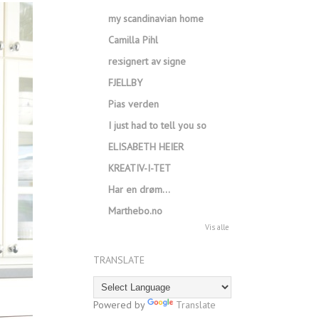
my scandinavian home
Camilla Pihl
re:signert av signe
FJELLBY
Pias verden
I just had to tell you so
ELISABETH HEIER
KREATIV-I-TET
Har en drøm…
Marthebo.no
Vis alle
TRANSLATE
Powered by
Translate