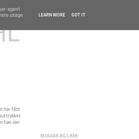
user-agent
erate usage
LEARN MORE
GOT IT
HL
m har fått
tsuttrykket
en han sier
BLOGGER JEG LIKER: