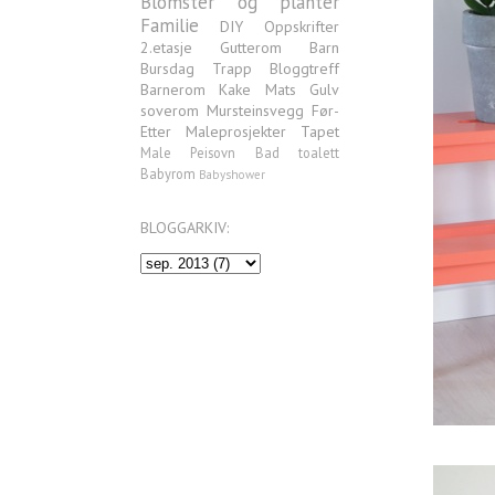
Blomster og planter
Familie
DIY
Oppskrifter
2.etasje
Gutterom
Barn
Bursdag
Trapp
Bloggtreff
Barnerom
Kake
Mats
Gulv
soverom
Mursteinsvegg
Før-
Etter
Maleprosjekter
Tapet
Male
Peisovn
Bad
toalett
Babyrom
Babyshower
BLOGGARKIV: