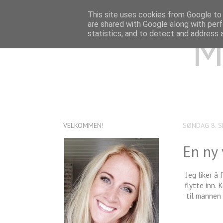
This site uses cookies from Google to d
are shared with Google along with perf
M
statistics, and to detect and address 
VELKOMMEN!
SØNDAG 8. 
En ny
Jeg liker å
flytte inn.
til mannen 