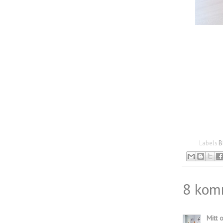
Labels
B
8 kom
Mitt 