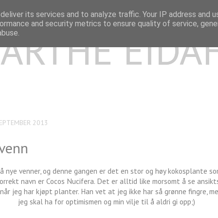
eliver its services and to analyze traffic. Your IP address and 
ormance and security metrics to ensure quality of service, gen
ARTHE EIDA
abuse.
SEPTEMBER 2013
 venn
 få nye venner, og denne gangen er det en stor og høy kokosplante so
 Korrekt navn er Cocos Nucifera. Det er alltid like morsomt å se ansik
når jeg har kjøpt planter. Han vet at jeg ikke har så grønne fingre, m
jeg skal ha for optimismen og min vilje til å aldri gi opp;)