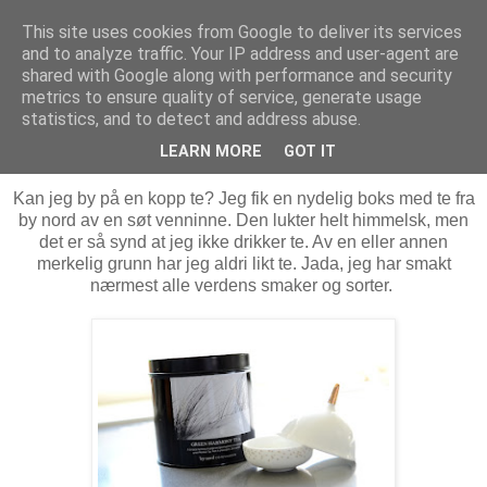
This site uses cookies from Google to deliver its services
MARTHE EIDAHL
and to analyze traffic. Your IP address and user-agent are
shared with Google along with performance and security
metrics to ensure quality of service, generate usage
statistics, and to detect and address abuse.
torsdag 3. mai 2012
Teatime og mye babykos
LEARN MORE
GOT IT
Kan jeg by på en kopp te? Jeg fik en nydelig boks med te fra
by nord av en søt venninne. Den lukter helt himmelsk, men
det er så synd at jeg ikke drikker te. Av en eller annen
merkelig grunn har jeg aldri likt te. Jada, jeg har smakt
nærmest alle verdens smaker og sorter.