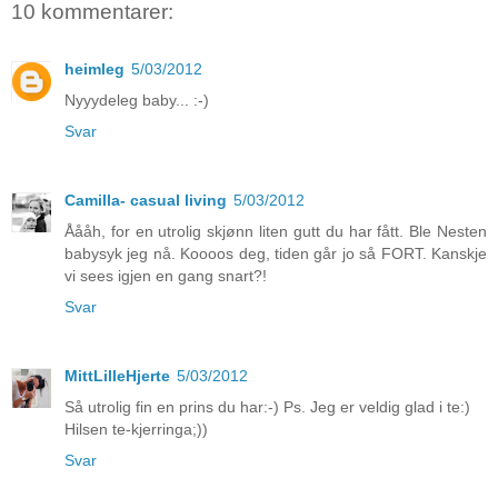
10 kommentarer:
heimleg
5/03/2012
Nyyydeleg baby... :-)
Svar
Camilla- casual living
5/03/2012
Åååh, for en utrolig skjønn liten gutt du har fått. Ble Nesten
babysyk jeg nå. Koooos deg, tiden går jo så FORT. Kanskje
vi sees igjen en gang snart?!
Svar
MittLilleHjerte
5/03/2012
Så utrolig fin en prins du har:-) Ps. Jeg er veldig glad i te:)
Hilsen te-kjerringa;))
Svar