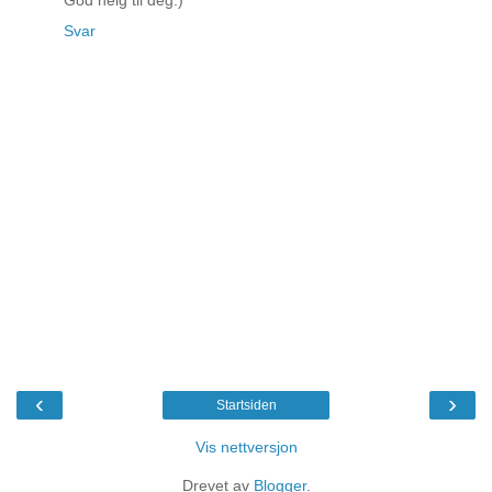
God helg til deg:)
Svar
‹
›
Startsiden
Vis nettversjon
Drevet av
Blogger
.