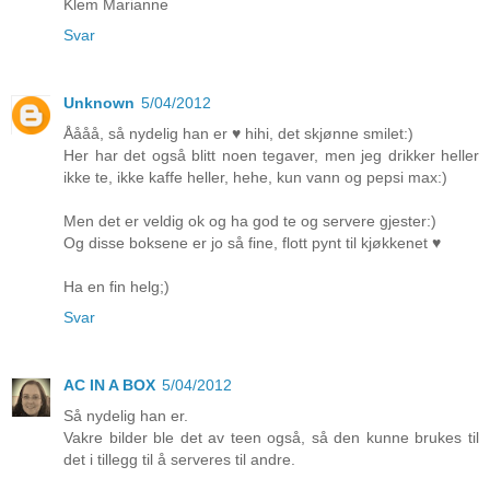
Klem Marianne
Svar
Unknown
5/04/2012
Åååå, så nydelig han er ♥ hihi, det skjønne smilet:)
Her har det også blitt noen tegaver, men jeg drikker heller
ikke te, ikke kaffe heller, hehe, kun vann og pepsi max:)
Men det er veldig ok og ha god te og servere gjester:)
Og disse boksene er jo så fine, flott pynt til kjøkkenet ♥
Ha en fin helg;)
Svar
AC IN A BOX
5/04/2012
Så nydelig han er.
Vakre bilder ble det av teen også, så den kunne brukes til
det i tillegg til å serveres til andre.