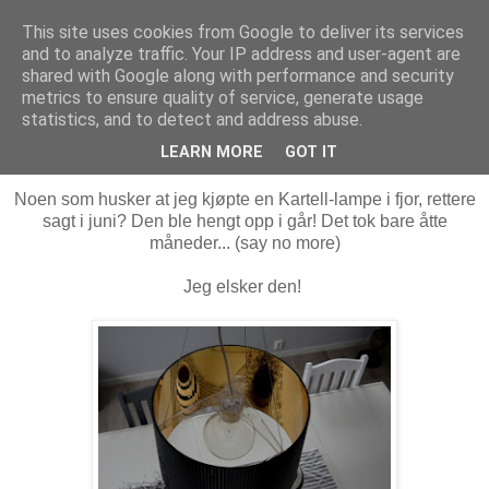
This site uses cookies from Google to deliver its services
MARTHE EIDAHL
and to analyze traffic. Your IP address and user-agent are
shared with Google along with performance and security
metrics to ensure quality of service, generate usage
statistics, and to detect and address abuse.
tirsdag 14. februar 2012
I love my Kartell
LEARN MORE
GOT IT
Noen som husker at jeg kjøpte en Kartell-lampe i fjor, rettere
sagt i juni? Den ble hengt opp i går! Det tok bare åtte
måneder... (say no more)
Jeg elsker den!