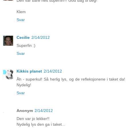
Den var bare helt superfin!!! God dag til deg!
Klem
Svar
Cecilie
2/14/2012
Superfin :)
Svar
Kikkis planet
2/14/2012
Åh - superkul! Så herlig lys, og de refleksjonene i taket da!
Nydelig!
Svar
Anonym
2/14/2012
Den var jo lekker!!
Nydelig lys den ga i taket...