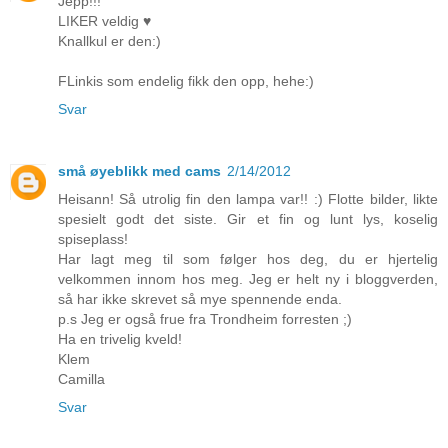
Jepp!!!
LIKER veldig ♥
Knallkul er den:)
FLinkis som endelig fikk den opp, hehe:)
Svar
små øyeblikk med cams
2/14/2012
Heisann! Så utrolig fin den lampa var!! :) Flotte bilder, likte
spesielt godt det siste. Gir et fin og lunt lys, koselig
spiseplass!
Har lagt meg til som følger hos deg, du er hjertelig
velkommen innom hos meg. Jeg er helt ny i bloggverden,
så har ikke skrevet så mye spennende enda.
p.s Jeg er også frue fra Trondheim forresten ;)
Ha en trivelig kveld!
Klem
Camilla
Svar