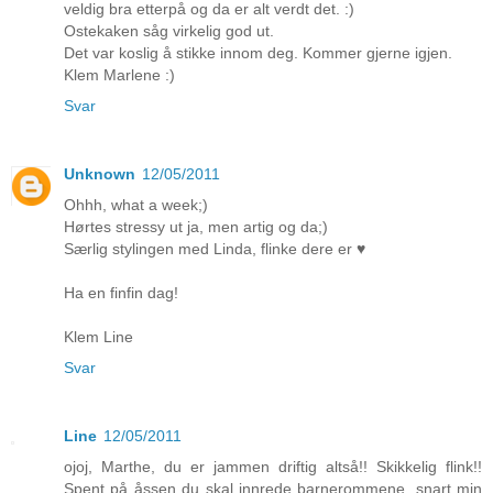
veldig bra etterpå og da er alt verdt det. :)
Ostekaken såg virkelig god ut.
Det var koslig å stikke innom deg. Kommer gjerne igjen.
Klem Marlene :)
Svar
Unknown
12/05/2011
Ohhh, what a week;)
Hørtes stressy ut ja, men artig og da;)
Særlig stylingen med Linda, flinke dere er ♥
Ha en finfin dag!
Klem Line
Svar
Line
12/05/2011
ojoj, Marthe, du er jammen driftig altså!! Skikkelig flink!!
Spent på åssen du skal innrede barnerommene. snart min