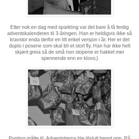
Etter nok en dag med sparkling var det bare å få ferdig
adventskalenderen til 3-åringen. Han er heldigvis ikke så
kravstor enda derfor en litt enkel versjon i år. Her er det
duplo i posene som skal bli et stort fly. Han har ikke helt
skjønt greia så de små non stopene er hakket mer
spennende enn en kloss;)
Pynting måtte til. Adventstjerna ble tilslutt hengt opp. På