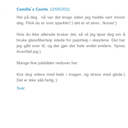
Camilla`s Castle
12/05/2011
Hei på deg.. nå var det lenge siden jeg hadde vørt innom
deg. Flink du er som sparkler!:) det er et strev.. Iknow!:)
Hvis du ikke allerede bruker det, så vil jeg tipse deg om å
bruke glassfiberteip istede for papirteip i skøytene. Det har
jeg gått over til, og det gjør det hele endel enklere. Synes
ihvertfall jeg:)
Mange fine julebilder nedover her.
Kos deg videre med bebi i magen, og stress med glede:)
Det er ikke såå farlig ;)
Svar