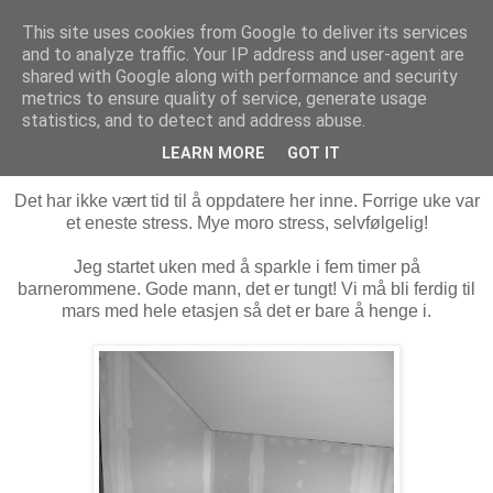
This site uses cookies from Google to deliver its services
MARTHE EIDAHL
and to analyze traffic. Your IP address and user-agent are
shared with Google along with performance and security
metrics to ensure quality of service, generate usage
statistics, and to detect and address abuse.
mandag 5. desember 2011
Lang uke...
LEARN MORE
GOT IT
Det har ikke vært tid til å oppdatere her inne. Forrige uke var
et eneste stress. Mye moro stress, selvfølgelig!
Jeg startet uken med å sparkle i fem timer på
barnerommene. Gode mann, det er tungt! Vi må bli ferdig til
mars med hele etasjen så det er bare å henge i.