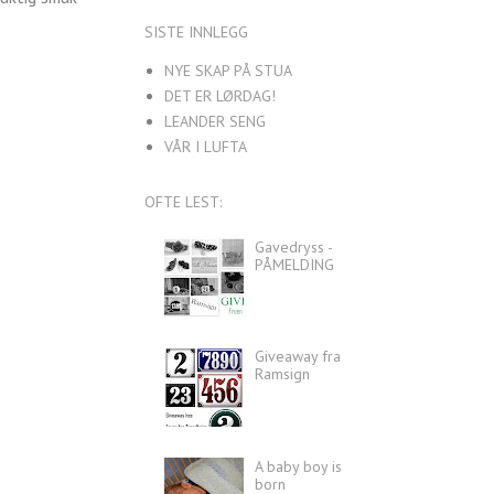
SISTE INNLEGG
NYE SKAP PÅ STUA
DET ER LØRDAG!
LEANDER SENG
VÅR I LUFTA
OFTE LEST:
Gavedryss -
PÅMELDING
Giveaway fra
Ramsign
A baby boy is
born