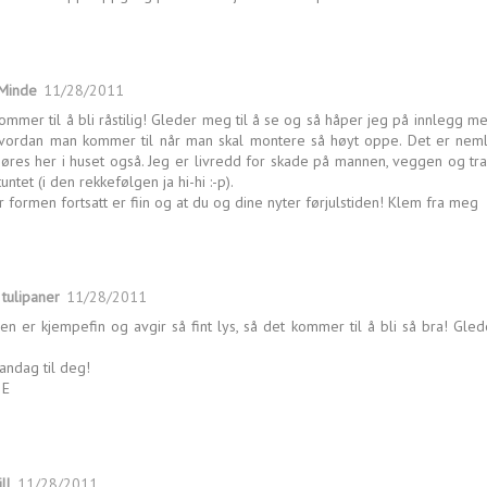
 Minde
11/28/2011
ommer til å bli råstilig! Gleder meg til å se og så håper jeg på innlegg me
vordan man kommer til når man skal montere så høyt oppe. Det er nem
øres her i huset også. Jeg er livredd for skade på mannen, veggen og t
tuntet (i den rekkefølgen ja hi-hi :-p).
 formen fortsatt er fiin og at du og dine nyter førjulstiden! Klem fra meg
 tulipaner
11/28/2011
n er kjempefin og avgir så fint lys, så det kommer til å bli så bra! Gled
andag til deg!
 E
ll
11/28/2011