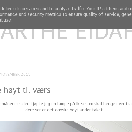
eliver its services and to analyze traffic. Your IP address and 
ormance and security metrics to ensure quality of service, gen
ARTHE EIDA
abuse.
 NOVEMBER 2011
høyt til værs
 måneder siden kjøpte jeg en lampe på Ikea som skal henge over tr
dere ser er det ganske høyt under taket.