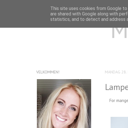
This site uses cookies from Google to d
are shared with Google along with perf
M
statistics, and to detect and address 
VELKOMMEN!
MANDAG 28.
Lampe 
For mange