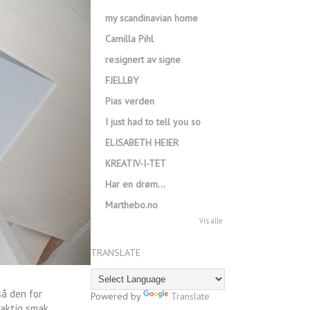
my scandinavian home
Camilla Pihl
re:signert av signe
FJELLBY
Pias verden
I just had to tell you so
ELISABETH HEIER
KREATIV-I-TET
Har en drøm…
Marthebo.no
Vis alle
TRANSLATE
å den for
Powered by
Translate
laktig smak