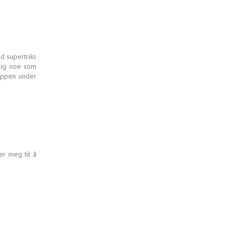
d supertriks
lig noe som
rappen under
er meg til å