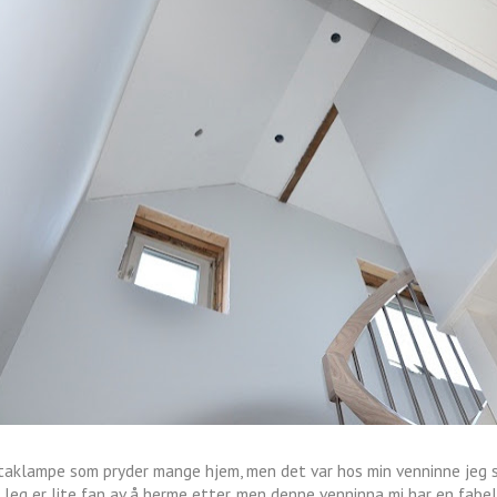
taklampe som pryder mange hjem, men det var hos min venninne jeg s
 Jeg er lite fan av å herme etter, men denne venninna mi har en fabe