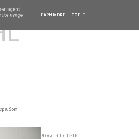
user-agent
erate usage
LEARN MORE
GOT IT
HL
appa. Som
BLOGGER JEG LIKER: