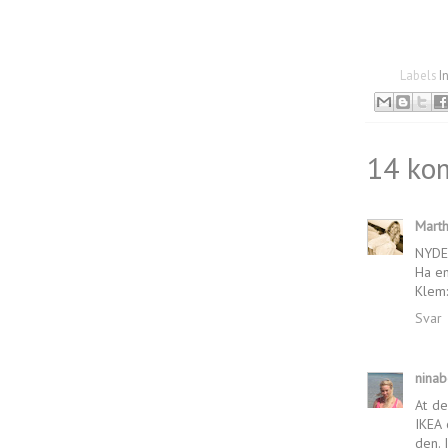
Labels
I
14 ko
Mart
NYDEL
Ha en
Klem:
Svar
nina
At de
IKEA 
den. 