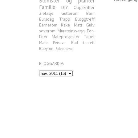
Blomster og planter
Familie
DIY
Oppskrifter
2.etasje
Gutterom
Barn
Bursdag
Trapp
Bloggtreff
Barnerom
Kake
Mats
Gulv
soverom
Mursteinsvegg
Før-
Etter
Maleprosjekter
Tapet
Male
Peisovn
Bad
toalett
Babyrom
Babyshower
BLOGGARKIV: