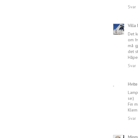
Svar
Villa
Det k
om h
må gj
det s
Håper
Svar
Hvite
Lampe
se:)
Fin m
Klem
Svar
Minmi