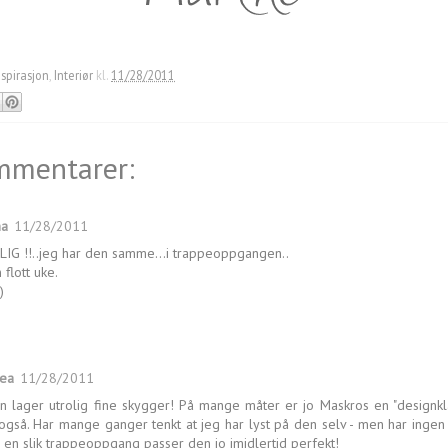
nspirasjon
,
Interiør
kl.
11/28/2011
mmentarer:
ha
11/28/2011
IG !!..jeg har den samme...i trappeoppgangen..
 flott uke.
)
bea
11/28/2011
n lager utrolig fine skygger! På mange måter er jo Maskros en "designkla
også. Har mange ganger tenkt at jeg har lyst på den selv - men har ingen
I en slik trappeoppgang passer den jo imidlertid perfekt!