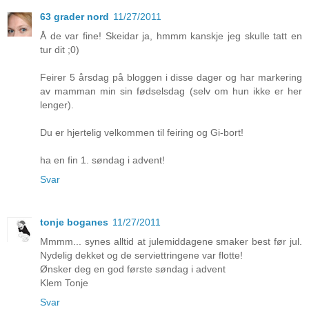
63 grader nord
11/27/2011
Å de var fine! Skeidar ja, hmmm kanskje jeg skulle tatt en
tur dit ;0)
Feirer 5 årsdag på bloggen i disse dager og har markering
av mamman min sin fødselsdag (selv om hun ikke er her
lenger).
Du er hjertelig velkommen til feiring og Gi-bort!
ha en fin 1. søndag i advent!
Svar
tonje boganes
11/27/2011
Mmmm... synes alltid at julemiddagene smaker best før jul.
Nydelig dekket og de serviettringene var flotte!
Ønsker deg en god første søndag i advent
Klem Tonje
Svar