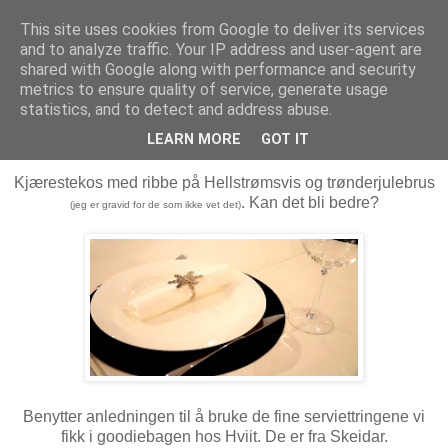
This site uses cookies from Google to deliver its services
MARTHE EIDAHL
and to analyze traffic. Your IP address and user-agent are
shared with Google along with performance and security
metrics to ensure quality of service, generate usage
statistics, and to detect and address abuse.
lørdag 26. november 2011
Årets første ribbe!
LEARN MORE
GOT IT
Kjærestekos med ribbe på Hellstrømsvis og trønderjulebrus
. Kan det bli bedre?
(jeg er gravid for de som ikke vet det)
Benytter anledningen til å bruke de fine serviettringene vi
fikk i goodiebagen hos Hviit. De er fra Skeidar.