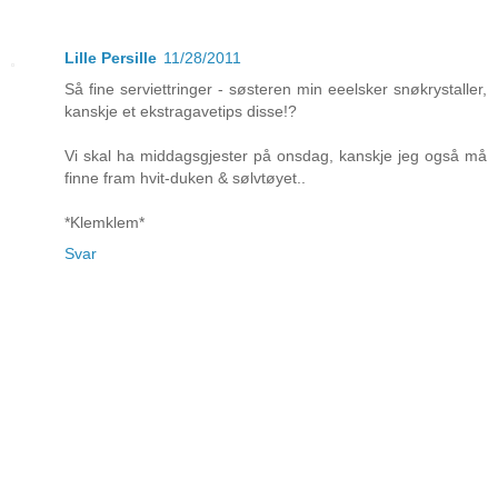
Lille Persille
11/28/2011
Så fine serviettringer - søsteren min eeelsker snøkrystaller,
kanskje et ekstragavetips disse!?
Vi skal ha middagsgjester på onsdag, kanskje jeg også må
finne fram hvit-duken & sølvtøyet..
*Klemklem*
Svar