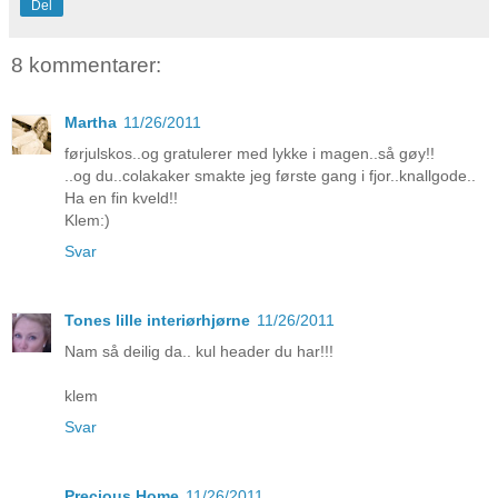
Del
8 kommentarer:
Martha
11/26/2011
førjulskos..og gratulerer med lykke i magen..så gøy!!
..og du..colakaker smakte jeg første gang i fjor..knallgode..
Ha en fin kveld!!
Klem:)
Svar
Tones lille interiørhjørne
11/26/2011
Nam så deilig da.. kul header du har!!!
klem
Svar
Precious Home
11/26/2011