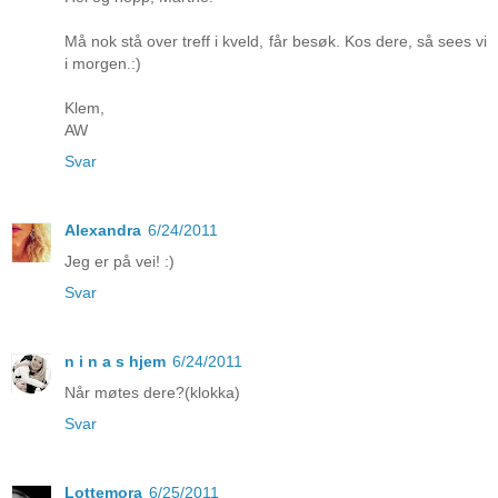
Må nok stå over treff i kveld, får besøk. Kos dere, så sees vi
i morgen.:)
Klem,
AW
Svar
Alexandra
6/24/2011
Jeg er på vei! :)
Svar
n i n a s hjem
6/24/2011
Når møtes dere?(klokka)
Svar
Lottemora
6/25/2011