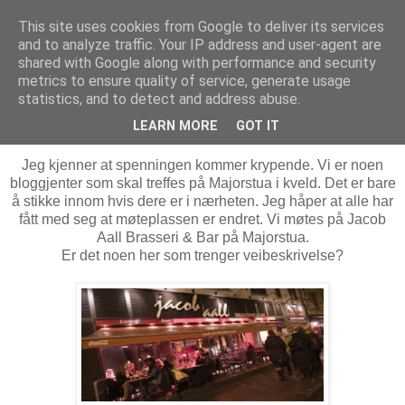
This site uses cookies from Google to deliver its services
MARTHE EIDAHL
and to analyze traffic. Your IP address and user-agent are
shared with Google along with performance and security
metrics to ensure quality of service, generate usage
statistics, and to detect and address abuse.
fredag 24. juni 2011
Ses vi i kveld??
LEARN MORE
GOT IT
Jeg kjenner at spenningen kommer krypende. Vi er noen
bloggjenter som skal treffes på Majorstua i kveld. Det er bare
å stikke innom hvis dere er i nærheten. Jeg håper at alle har
fått med seg at møteplassen er endret. Vi møtes på Jacob
Aall Brasseri & Bar på Majorstua.
Er det noen her som trenger veibeskrivelse?