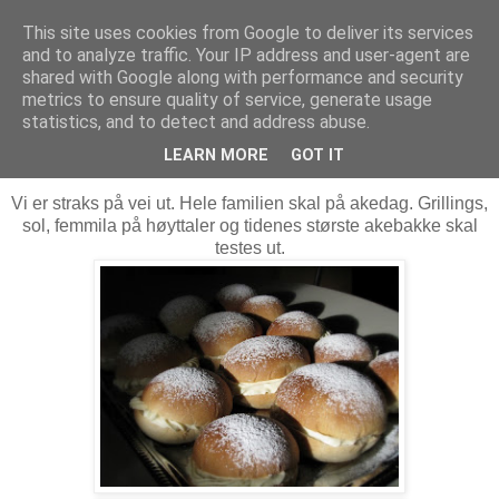
This site uses cookies from Google to deliver its services
MARTHE EIDAHL
and to analyze traffic. Your IP address and user-agent are
shared with Google along with performance and security
metrics to ensure quality of service, generate usage
statistics, and to detect and address abuse.
søndag 6. mars 2011
God fastelaven!
LEARN MORE
GOT IT
Vi er straks på vei ut. Hele familien skal på akedag. Grillings,
sol, femmila på høyttaler og tidenes største akebakke skal
testes ut.