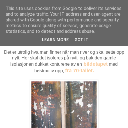
This site uses cookies from Google to deliver its services
MARTHE EIDAHL
and to analyze traffic. Your IP address and user-agent are
shared with Google along with performance and security
metrics to ensure quality of service, generate usage
statistics, and to detect and address abuse.
mandag 8. november 2010
Bildetapet fra 1970
LEARN MORE
GOT IT
Det er utrolig hva man finner når man river og skal sette opp
nytt. Her skal det isoleres på nytt, og bak den gamle
bildetapet
isolasjonen dukket konturene av en
med
fra 70-tallet.
høstmotiv opp,