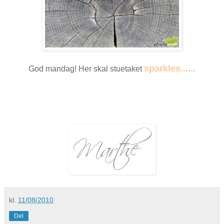
sparkles
......
God mandag! Her skal stuetaket
kl.
11/08/2010
Del