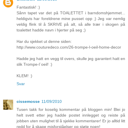
Fantastisk! :)
Sånn tapet var det på TOALETTET i barndomshjemmet...
heldigvis har foreldrene mine pusset opp ;) Jeg var nemlig
veldig flink til å SKRIVE på alt, så alle trær i skogen på
toalettet hadde navn i hjerter på seg ;)
Har du sjekket ut denne siden:
http://www.couturedeco.com/26-trompe-l-oeil-home-decor
Hadde jeg hatt en vegg til overs, skulle jeg garantert hatt en
slik Trompe-l`oeil! :)
KLEM! :)
Svar
cissemosse
11/09/2010
Tusen takk for koselig kommentar på bloggen min! Blei jo
helt svett etter jeg hadde postet innlegget og reiste på
jobben uten mulighet til å sjekke kommentarer! Er jo alltid litt
redd for å skape misforståelser og støte noen!