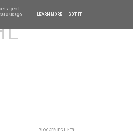
user-agent
erate usage
LEARN MORE
GOT IT
HL
BLOGGER JEG LIKER: