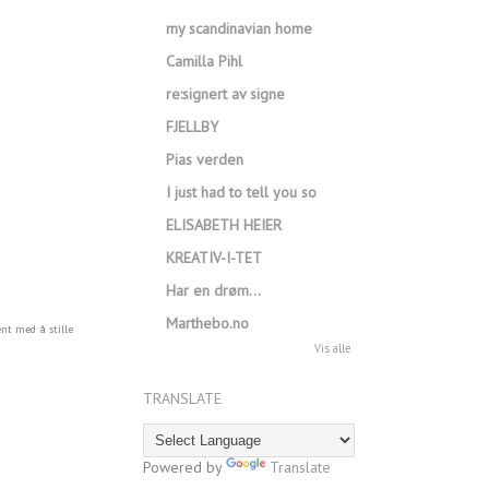
my scandinavian home
Camilla Pihl
re:signert av signe
FJELLBY
Pias verden
I just had to tell you so
ELISABETH HEIER
KREATIV-I-TET
Har en drøm…
Marthebo.no
nt med å stille
Vis alle
TRANSLATE
Powered by
Translate