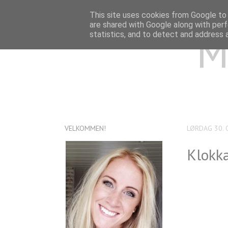
This site uses cookies from Google to d
are shared with Google along with perf
M
statistics, and to detect and address 
VELKOMMEN!
LØRDAG 30.
Klokka 