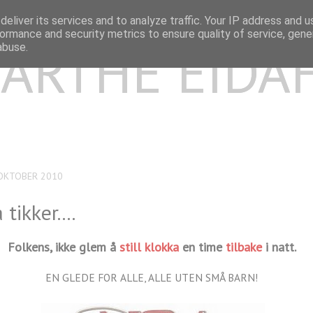
eliver its services and to analyze traffic. Your IP address and 
ormance and security metrics to ensure quality of service, gen
ARTHE EIDA
abuse.
 OKTOBER 2010
tikker....
Folkens, ikke glem å
still klokka
en time
tilbake
i natt.
EN GLEDE FOR ALLE, ALLE UTEN SMÅ BARN!