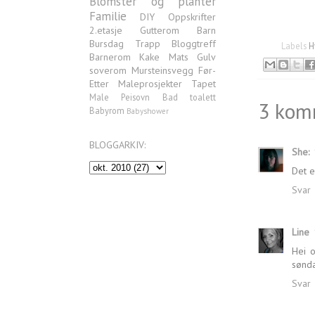
Blomster og planter
Familie
DIY
Oppskrifter
2.etasje
Gutterom
Barn
Bursdag
Trapp
Bloggtreff
Labels
H
Barnerom
Kake
Mats
Gulv
soverom
Mursteinsvegg
Før-
Etter
Maleprosjekter
Tapet
Male
Peisovn
Bad
toalett
3 kom
Babyrom
Babyshower
BLOGGARKIV:
She:
Det e
Svar
Line
Hei o
sønda
Svar