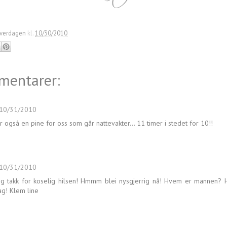
verdagen
kl.
10/30/2010
mentarer:
10/31/2010
r også en pine for oss som går nattevakter... 11 timer i stedet for 10!!
10/31/2010
g takk for koselig hilsen! Hmmm blei nysgjerrig nå! Hvem er mannen? 
g! Klem line