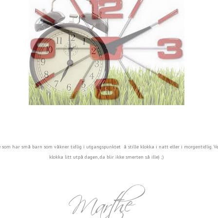
e som har små barn som våkner tidlig i utgangspunktet å stille klokka i natt eller i morgentidlig. Ve
klokka litt utpå dagen, da blir ikke smerten så ille) ;)