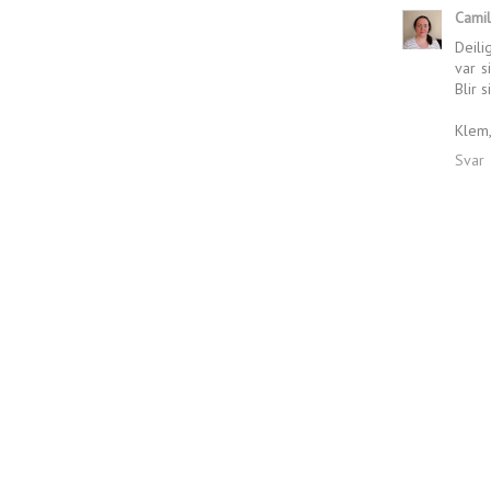
Camil
Deili
var s
Blir 
Klem,
Svar