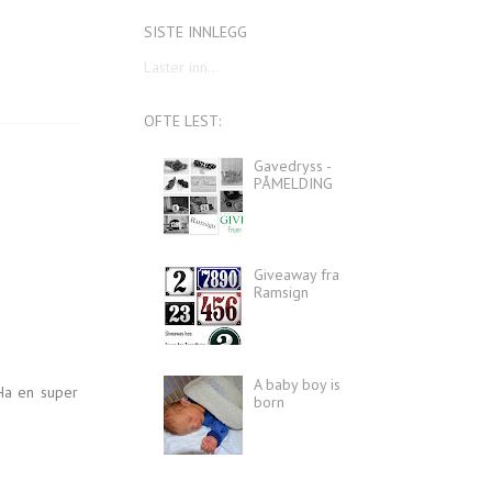
SISTE INNLEGG
Laster inn...
OFTE LEST:
Gavedryss -
PÅMELDING
Giveaway fra
Ramsign
A baby boy is
Ha en super
born