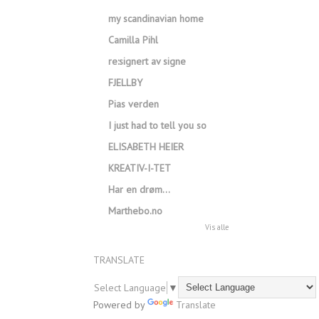
my scandinavian home
Camilla Pihl
re:signert av signe
FJELLBY
Pias verden
I just had to tell you so
ELISABETH HEIER
KREATIV-I-TET
Har en drøm…
Marthebo.no
Vis alle
TRANSLATE
Select Language
▼
Powered by
Translate