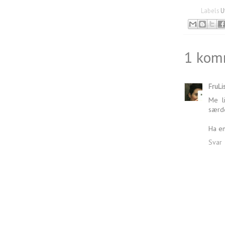
Labels
U
1 kom
FruLi
Me l
særde
Ha en
Svar