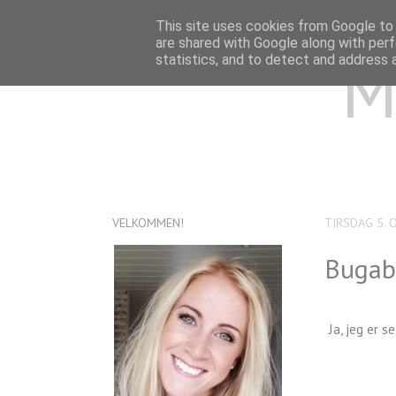
This site uses cookies from Google to d
are shared with Google along with perf
M
statistics, and to detect and address 
VELKOMMEN!
TIRSDAG 5. 
Bugab
Ja, jeg er 