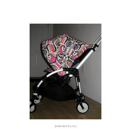
(bilde lånt fra
Yas
)