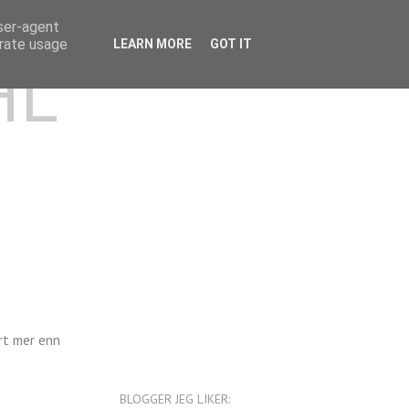
user-agent
erate usage
LEARN MORE
GOT IT
HL
rt mer enn
BLOGGER JEG LIKER: