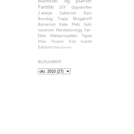
Blomster og planter
Familie
DIY
Oppskrifter
2.etasje
Gutterom
Barn
Bursdag
Trapp
Bloggtreff
Barnerom
Kake
Mats
Gulv
soverom
Mursteinsvegg
Før-
Etter
Maleprosjekter
Tapet
Male
Peisovn
Bad
toalett
Babyrom
Babyshower
BLOGGARKIV: