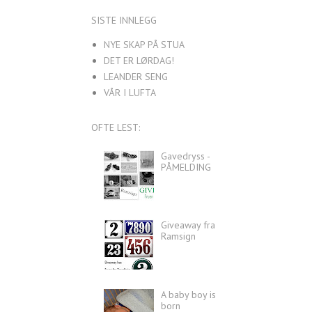
SISTE INNLEGG
NYE SKAP PÅ STUA
DET ER LØRDAG!
LEANDER SENG
VÅR I LUFTA
OFTE LEST:
Gavedryss -
PÅMELDING
Giveaway fra
Ramsign
A baby boy is
born