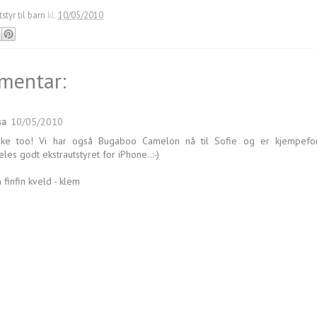
tstyr til barn
kl.
10/05/2010
mentar:
sa
10/05/2010
ike too! Vi har også Bugaboo Camelon nå til Sofie og er kjempefor
les godt ekstrautstyret for iPhone..:-)
 finfin kveld - klem