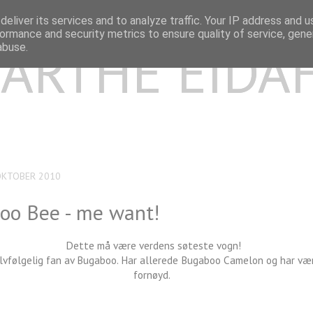
eliver its services and to analyze traffic. Your IP address and 
ormance and security metrics to ensure quality of service, gen
ARTHE EIDA
abuse.
OKTOBER 2010
oo Bee - me want!
Dette må være verdens søteste vogn!
selvfølgelig fan av Bugaboo. Har allerede Bugaboo Camelon og har væ
fornøyd.