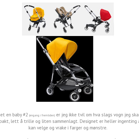
det en baby #2
er jeg ikke tvil om hva slags vogn jeg ska
(engang i fremtiden)
akt, lett å trille og liten sammenlagt. Designet er heller ingenting å
kan velge og vrake i farger og mønstre.