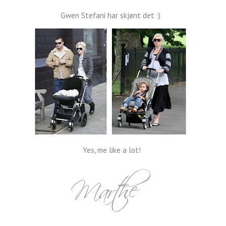
Gwen Stefani har skjønt det :)
Yes, me like a lot!