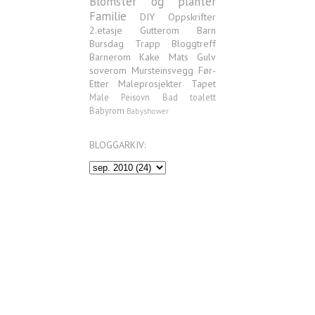
Blomster og planter
Familie
DIY
Oppskrifter
2.etasje
Gutterom
Barn
Bursdag
Trapp
Bloggtreff
Barnerom
Kake
Mats
Gulv
soverom
Mursteinsvegg
Før-
Etter
Maleprosjekter
Tapet
Male
Peisovn
Bad
toalett
Babyrom
Babyshower
BLOGGARKIV: