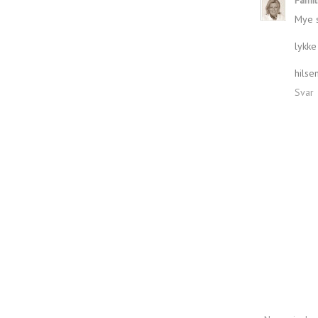
Mye st
lykke
hilsen
Svar