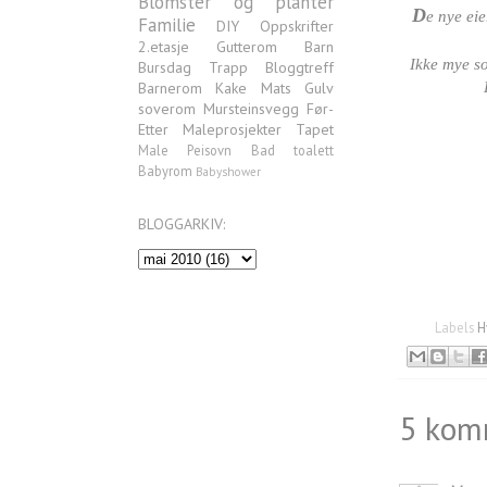
Blomster og planter
D
e nye eie
Familie
DIY
Oppskrifter
2.etasje
Gutterom
Barn
Ikke mye so
Bursdag
Trapp
Bloggtreff
Barnerom
Kake
Mats
Gulv
soverom
Mursteinsvegg
Før-
Etter
Maleprosjekter
Tapet
Male
Peisovn
Bad
toalett
Babyrom
Babyshower
BLOGGARKIV:
Labels
H
5 kom