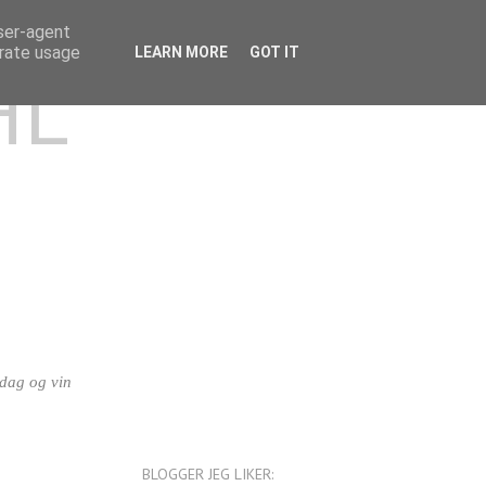
user-agent
erate usage
LEARN MORE
GOT IT
HL
iddag og vin
BLOGGER JEG LIKER: