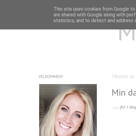
This site uses cookies from Google to d
are shared with Google along with perf
M
statistics, and to detect and address 
VELKOMMEN!
TIRSDAG 18.
Min da
..... for i 