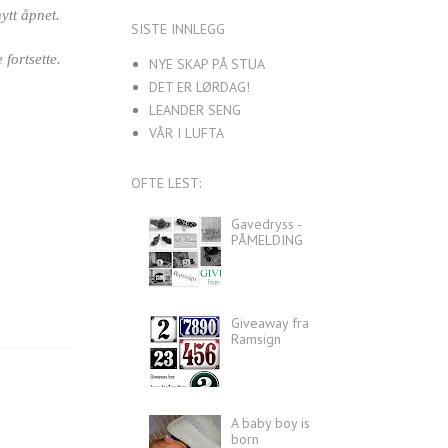
nytt åpnet.
SISTE INNLEGG
fortsette.
NYE SKAP PÅ STUA
DET ER LØRDAG!
LEANDER SENG
VÅR I LUFTA
OFTE LEST:
Gavedryss -
PÅMELDING
Giveaway fra
Ramsign
A baby boy is
born