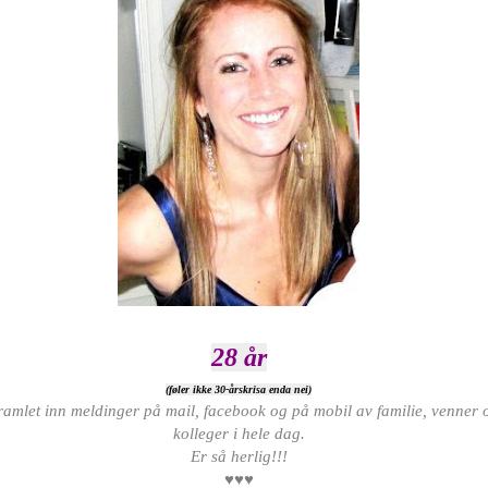
28 år
(føler ikke 30-årskrisa enda nei)
ramlet inn meldinger på mail, facebook og på mobil av familie, venner
kolleger i hele dag.
Er så herlig!!!
♥♥♥