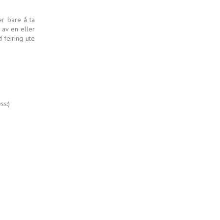
er bare å ta
 av en eller
 feiring ute
ss:)