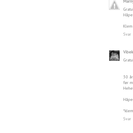
Marny
Grat
Håpe 
Klem
Svar
Vibe
Gratu
30 år
før m
Hehe
Håper
*klem
Svar