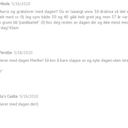
 Minde
5/18/2010
hurra og gratulerer med dagen!! Du er laaangt unna 30-årskrisa så det 
elt med ro :0) Jeg syns både 30 og 40 gikk helt greit jeg, men 37 år var
 grunn litt "panikkartet" ;0) Kos deg resten av dagen din og ikke minst med
rdag! Klem
Persille
5/18/2010
lerer med dagen Marthe! Så kos å bare slappe av og nyte dagen-uten stre
m*
la`s Castle
5/18/2010
lerer med dagen din!:)