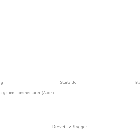
gg
Startsiden
El
Legg inn kommentarer (Atom)
Drevet av
Blogger
.