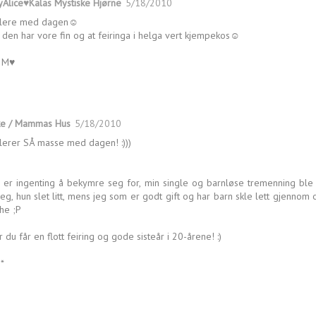
Alice♥Kalas Mystiske Hjørne
5/18/2010
ulere med dagen☺
den har vore fin og at feiringa i helga vert kjempekos☺
 M♥
ke / Mammas Hus
5/18/2010
lerer SÅ masse med dagen! :)))
 er ingenting å bekymre seg for, min single og barnløse tremenning bl
eg, hun slet litt, mens jeg som er godt gift og har barn skle lett gjennom
he ;P
 du får en flott feiring og gode sisteår i 20-årene! :)
*