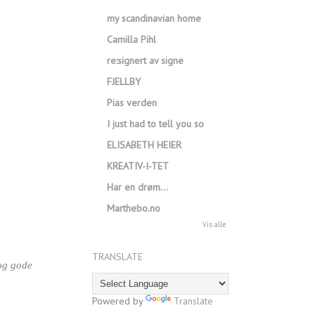
my scandinavian home
Camilla Pihl
re:signert av signe
FJELLBY
Pias verden
I just had to tell you so
ELISABETH HEIER
KREATIV-I-TET
Har en drøm…
Marthebo.no
Vis alle
TRANSLATE
 og gode
Powered by
Translate