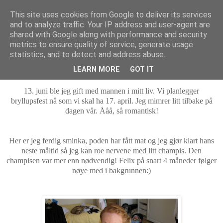
This site uses cookies from Google to deliver its services
MARTHE EIDAHL
and to analyze traffic. Your IP address and user-agent are
shared with Google along with performance and security
metrics to ensure quality of service, generate usage
statistics, and to detect and address abuse.
søndag 14. mars 2010
Mimre mimre mimre
LEARN MORE
GOT IT
13. juni ble jeg gift med mannen i mitt liv. Vi planlegger
bryllupsfest nå som vi skal ha 17. april. Jeg mimrer litt tilbake på
dagen vår. Ååå, så romantisk!
Her er jeg ferdig sminka, poden har fått mat og jeg gjør klart hans
neste måltid så jeg kan roe nervene med litt champis. Den
champisen var mer enn nødvendig! Felix på snart 4 måneder følger
nøye med i bakgrunnen:)