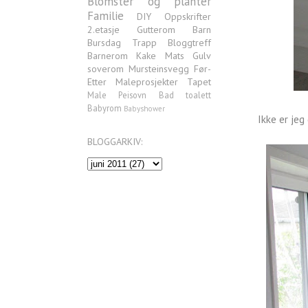
Blomster og planter
Familie
DIY
Oppskrifter
2.etasje
Gutterom
Barn
Bursdag
Trapp
Bloggtreff
Barnerom
Kake
Mats
Gulv
soverom
Mursteinsvegg
Før-
Etter
Maleprosjekter
Tapet
Male
Peisovn
Bad
toalett
Babyrom
Babyshower
Ikke er jeg
BLOGGARKIV: