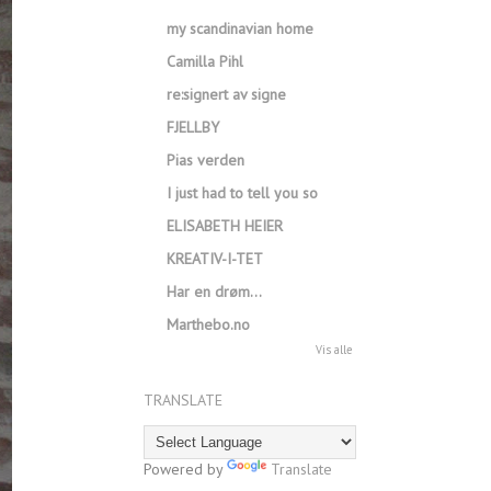
my scandinavian home
Camilla Pihl
re:signert av signe
FJELLBY
Pias verden
I just had to tell you so
ELISABETH HEIER
KREATIV-I-TET
Har en drøm…
Marthebo.no
Vis alle
TRANSLATE
Powered by
Translate