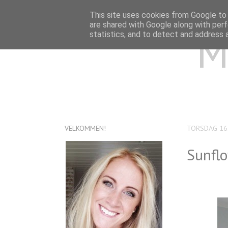
This site uses cookies from Google to d
are shared with Google along with perf
M
statistics, and to detect and address 
VELKOMMEN!
TORSDAG 16.
Sunflo