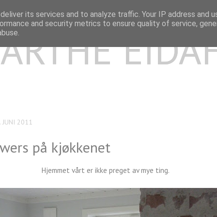
eliver its services and to analyze traffic. Your IP address and 
ormance and security metrics to ensure quality of service, gen
ARTHE EIDA
abuse.
 JUNI 2011
wers på kjøkkenet
Hjemmet vårt er ikke preget av mye ting.