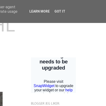
user-agent
erate usage
LEARN MORE
GOT IT
HL
BLOGGER JEG LIKER: