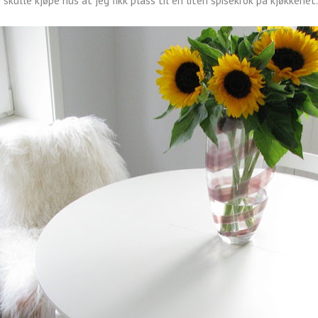
i skulle kjøpe hus at jeg fikk plass til en liten spisekrok på kjøkkenet.