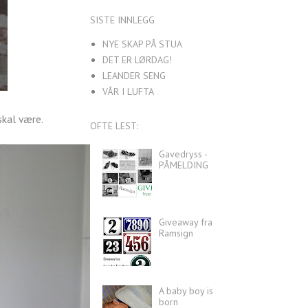
SISTE INNLEGG
NYE SKAP PÅ STUA
DET ER LØRDAG!
LEANDER SENG
VÅR I LUFTA
skal være.
OFTE LEST:
Gavedryss -
PÅMELDING
Giveaway fra
Ramsign
A baby boy is
born