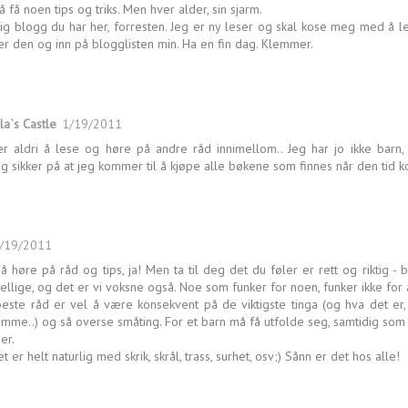
 å få noen tips og triks. Men hver alder, sin sjarm.
ig blogg du har her, forresten. Jeg er ny leser og skal kose meg med å l
r den og inn på blogglisten min. Ha en fin dag. Klemmer.
la`s Castle
1/19/2011
r aldri å lese og høre på andre råd innimellom.. Jeg har jo ikke barn
ig sikker på at jeg kommer til å kjøpe alle bøkene som finnes når den tid 
/19/2011
 å høre på råd og tips, ja! Men ta til deg det du føler er rett og riktig - 
jellige, og det er vi voksne også. Noe som funker for noen, funker ikke for
beste råd er vel å være konsekvent på de viktigste tinga (og hva det er
mme..) og så overse småting. For et barn må få utfolde seg, samtidig som
er.
t er helt naturlig med skrik, skrål, trass, surhet, osv;) Sånn er det hos alle!