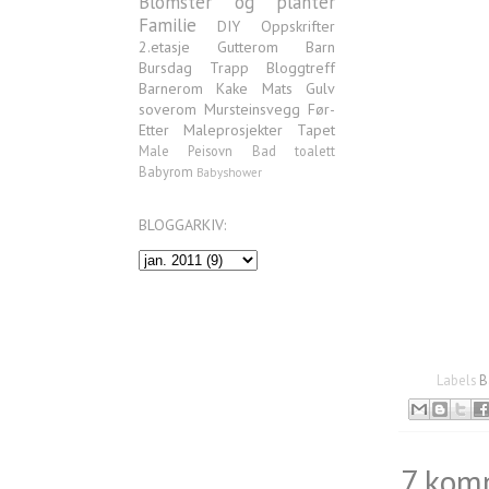
Blomster og planter
Familie
DIY
Oppskrifter
2.etasje
Gutterom
Barn
Bursdag
Trapp
Bloggtreff
Barnerom
Kake
Mats
Gulv
soverom
Mursteinsvegg
Før-
Etter
Maleprosjekter
Tapet
Male
Peisovn
Bad
toalett
Babyrom
Babyshower
BLOGGARKIV:
Labels
B
7 kom