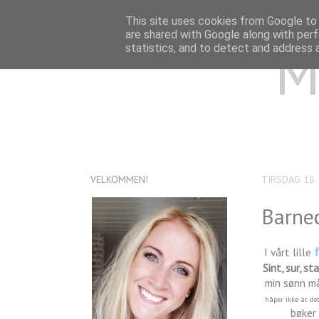
This site uses cookies from Google to d
are shared with Google along with perf
M
statistics, and to detect and address 
VELKOMMEN!
TIRSDAG 18.
Barneo
f
I vårt lille
Sint, sur, st
min sønn må
håper ikke at det
bøker 