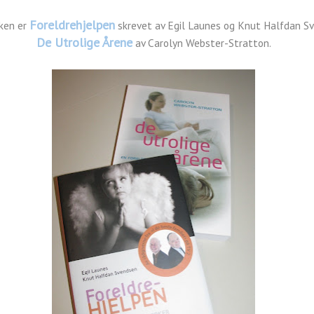
Foreldrehjelpen
ken er
skrevet av Egil Launes og Knut Halfdan S
De Utrolige Årene
av Carolyn Webster-Stratton.