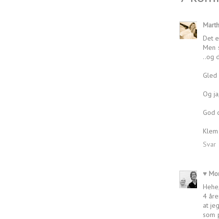
Mart
Det e
Men s
..og 
Gled 
Og ja
God o
Klem 
Svar
♥ Mon
Hehe,
4 åre
at je
som p