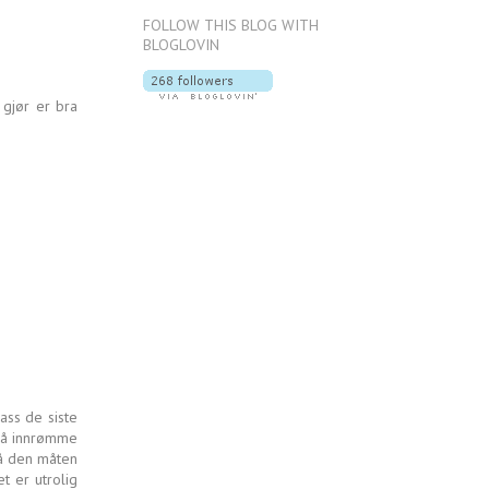
FOLLOW THIS BLOG WITH
BLOGLOVIN
 gjør er bra
ass de siste
 må innrømme
på den måten
t er utrolig