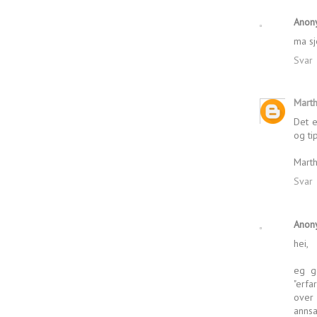
Anon
ma sj
Svar
Marth
Det e
og ti
Mart
Svar
Anon
hei,
eg g
"erfa
over 
annsa