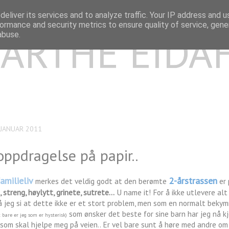
eliver its services and to analyze traffic. Your IP address and 
ormance and security metrics to ensure quality of service, gen
ARTHE EIDA
abuse.
 JANUAR 2011
ppdragelse på papir..
amilieliv
2-årstrassen
merkes det veldig godt at den berømte
er 
a, streng, høylytt, grinete, sutrete...
U name it! For å ikke utlevere alt
 jeg si at dette ikke er et stort problem, men som en normalt beky
som ønsker det beste for sine barn har jeg nå kj
 bare er jeg som er hysterisk)
som skal hjelpe meg på veien.. Er vel bare sunt å høre med andre om