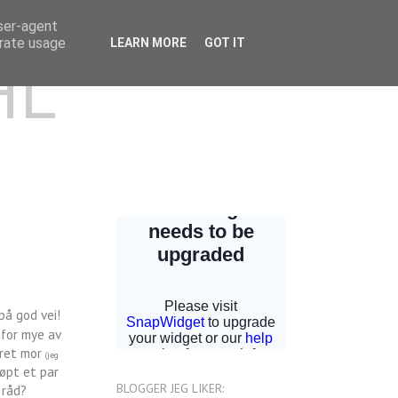
user-agent
erate usage
LEARN MORE
GOT IT
HL
på god vei!
 for mye av
mret mor
(jeg
øpt et par
BLOGGER JEG LIKER:
 råd?