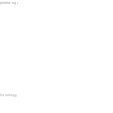
 hjemme og i
dre innlegg