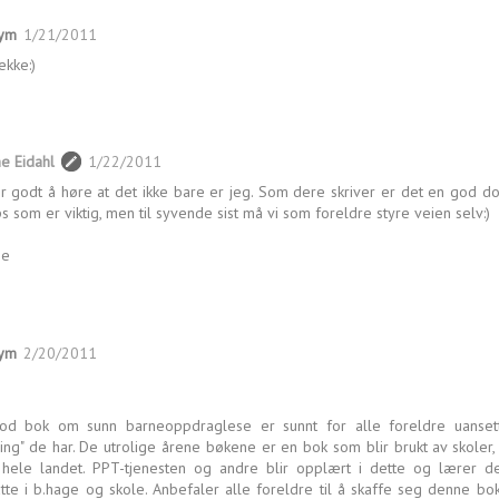
ym
1/21/2011
ekke:)
e Eidahl
1/22/2011
r godt å høre at det ikke bare er jeg. Som dere skriver er det en god 
ps som er viktig, men til syvende sist må vi som foreldre styre veien selv:)
he
ym
2/20/2011
od bok om sunn barneoppdraglese er sunnt for alle foreldre uanse
ring" de har. De utrolige årene bøkene er en bok som blir brukt av skoler
hele landet. PPT-tjenesten og andre blir opplært i dette og lærer det
tte i b.hage og skole. Anbefaler alle foreldre til å skaffe seg denne bo