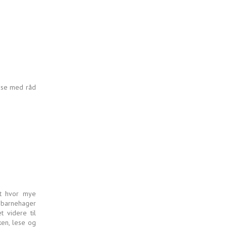
dose med råd
tt hvor mye
, barnehager
 videre til
ken, lese og