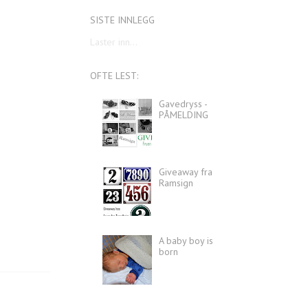
SISTE INNLEGG
Laster inn...
OFTE LEST:
Gavedryss -
PÅMELDING
Giveaway fra
Ramsign
A baby boy is
born