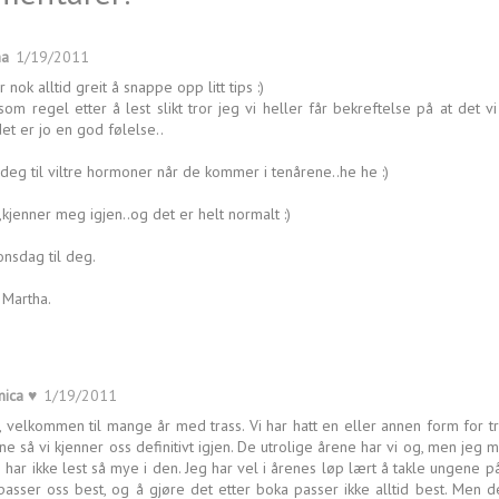
ha
1/19/2011
r nok alltid greit å snappe opp litt tips :)
om regel etter å lest slikt tror jeg vi heller får bekreftelse på at det vi
det er jo en god følelse..
deg til viltre hormoner når de kommer i tenårene..he he :)
,kjenner meg igjen..og det er helt normalt :)
nsdag til deg.
Martha.
ica ♥
1/19/2011
 velkommen til mange år med trass. Vi har hatt en eller annen form for tr
ne så vi kjenner oss definitivt igjen. De utrolige årene har vi og, men jeg
g har ikke lest så mye i den. Jeg har vel i årenes løp lært å takle ungene 
asser oss best, og å gjøre det etter boka passer ikke alltid best. Men de