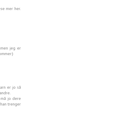
ese mer her.
, men jeg er
kommer:)
barn er jo så
 andre.
, må jo dere
 han trenger