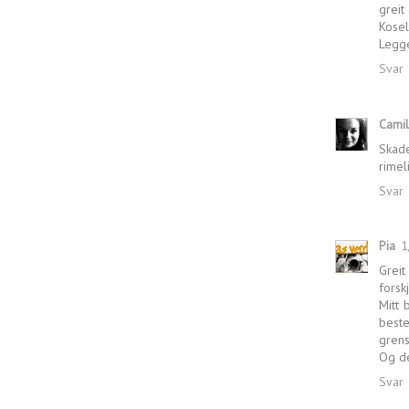
greit
Kosel
Legge
Svar
Camil
Skade
rimel
Svar
Pia
1
Greit
forsk
Mitt 
beste
grens
Og de
Svar