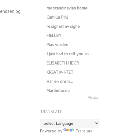
my scandinavian home
vendsen og
Camilla Pihl
re:signert av signe
FJELLBY
Pias verden
I just had to tell you so
ELISABETH HEIER
KREATIV-I-TET
Har en drøm…
Marthebo.no
Vis alle
TRANSLATE
Powered by
Translate