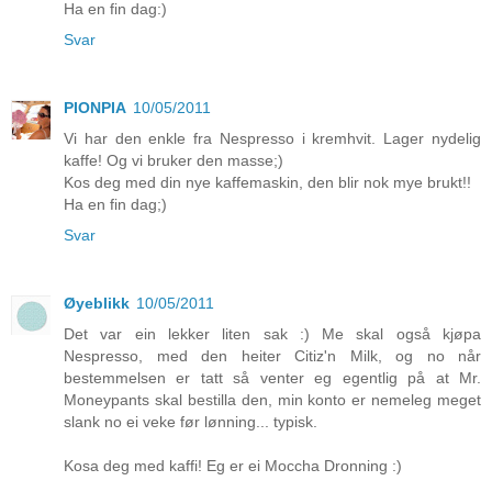
Ha en fin dag:)
Svar
PIONPIA
10/05/2011
Vi har den enkle fra Nespresso i kremhvit. Lager nydelig
kaffe! Og vi bruker den masse;)
Kos deg med din nye kaffemaskin, den blir nok mye brukt!!
Ha en fin dag;)
Svar
Øyeblikk
10/05/2011
Det var ein lekker liten sak :) Me skal også kjøpa
Nespresso, med den heiter Citiz'n Milk, og no når
bestemmelsen er tatt så venter eg egentlig på at Mr.
Moneypants skal bestilla den, min konto er nemeleg meget
slank no ei veke før lønning... typisk.
Kosa deg med kaffi! Eg er ei Moccha Dronning :)