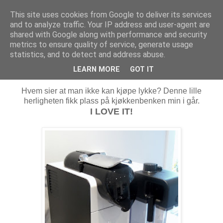
This site uses cookies from Google to deliver its services
MARTHE EIDAHL
and to analyze traffic. Your IP address and user-agent are
shared with Google along with performance and security
metrics to ensure quality of service, generate usage
statistics, and to detect and address abuse.
onsdag 5. oktober 2011
Ny kaffemaskin
LEARN MORE
GOT IT
Hvem sier at man ikke kan kjøpe lykke? Denne lille
herligheten fikk plass på kjøkkenbenken min i går.
I LOVE IT!