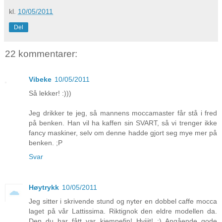
kl.
10/05/2011
Del
22 kommentarer:
Vibeke
10/05/2011
Så lekker! :)))
Jeg drikker te jeg, så mannens moccamaster får stå i fred
på benken. Han vil ha kaffen sin SVART, så vi trenger ikke
fancy maskiner, selv om denne hadde gjort seg mye mer på
benken. ;P
Svar
Høytrykk
10/05/2011
Jeg sitter i skrivende stund og nyter en dobbel caffe mocca
laget på vår Lattissima. Riktignok den eldre modellen da.
Den du har fått var kjempefin! Hviiit! :) Angående gode